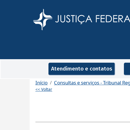
Pular para o conteúdo principal
Navegação principal
Atendimento e contatos
Início
Consultas e serviços - Tribunal Re
<< Voltar