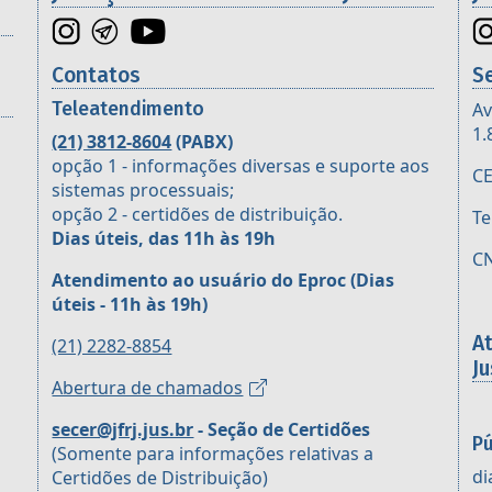
Contatos
S
Teleatendimento
Av
1.
(21) 3812-8604
(PABX)
opção 1 - informações diversas e suporte aos
CE
sistemas processuais;
opção 2 - certidões de distribuição.
Te
Dias úteis, das 11h às 19h
CN
Atendimento ao usuário do Eproc
(Dias
úteis - 11h às 19h)
A
(21) 2282-8854
Ju
Abertura de chamados
secer@jfrj.jus.br
- Seção de Certidões
Pú
(Somente para informações relativas a
di
Certidões de Distribuição)