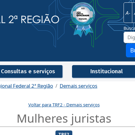
Imagem
Justiça Federal - 2ª Região
A-
Busc
B
Consultas e serviços
Institucional
gional Federal 2ª Região
Demais serviços
Men
Voltar para TRF2 - Demais serviços
Mulheres juristas
TRF2