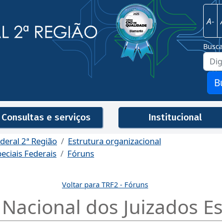
Imagem
Justiça Federal - 2ª Região
A-
Busc
B
Consultas e serviços
Institucional
ederal 2ª Região
Estrutura organizacional
eciais Federais
Fóruns
Men
Voltar para TRF2 - Fóruns
Nacional dos Juizados Es