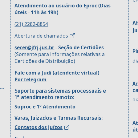
Atendimento ao usuário do Eproc
(Dias
úteis - 11h às 19h)
A
(21) 2282-8854
Ju
Abertura de chamados
secer@jfrj.jus.br
- Seção de Certidões
Pú
(Somente para informações relativas a
di
Certidões de Distribuição)
Fale com a Judi (atendente virtual)
Por telegram
Ad
ca
Suporte para sistemas processuais e
1° atendimento remoto:
di
Suproc e 1° Atendimento
Varas, Juizados e Turmas Recursais:
At
Contatos dos juízos
út