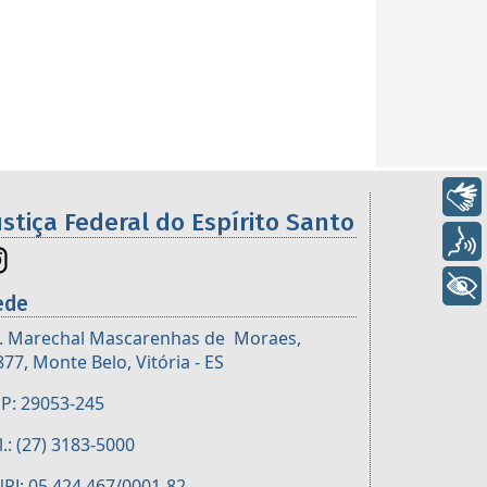
Libras
ustiça Federal do Espírito Santo
Voz
+ Acessibilidade
ede
. Marechal Mascarenhas de Moraes,
877, Monte Belo, Vitória - ES
P: 29053-245
l.: (27) 3183-5000
PJ: 05.424.467/0001-82