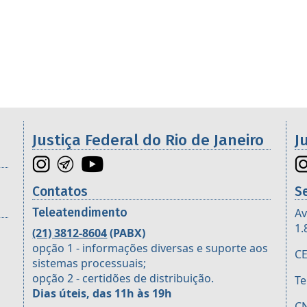
os da 2ª Região
Justiça Federal do Rio de Janeiro
J
Contatos
S
Teleatendimento
Av
1.
(21) 3812-8604
(PABX)
opção 1 - informações diversas e suporte aos
CE
sistemas processuais;
opção 2 - certidões de distribuição.
Te
Dias úteis, das 11h às 19h
CN