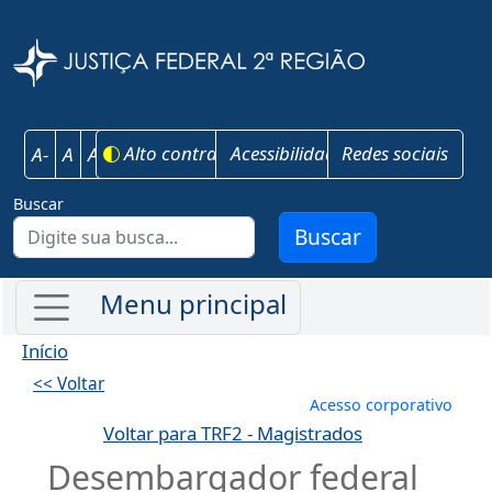
Pular para o conteúdo principal
Justiça Federal 
Alto contraste
Acessibilidade
Redes sociais
A-
A
A+
Buscar
Buscar
Início
<< Voltar
Menu de conta
Acesso corporativo
Voltar para TRF2 - Magistrados
Desembargador federal