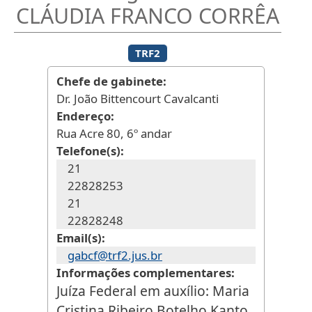
CLÁUDIA FRANCO CORRÊA
TRF2
Chefe de gabinete
Dr. João Bittencourt Cavalcanti
Endereço
Rua Acre 80, 6º andar
Telefone(s)
21
22828253
21
22828248
Email(s)
gabcf@trf2.jus.br
Informações complementares
Juíza Federal em auxílio: Maria
Cristina Ribeiro Botelho Kanto