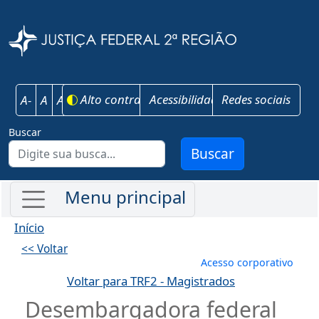
Pular para o conteúdo principal
Justiça Federal 
Alto contraste
Acessibilidade
Redes sociais
A-
A
A+
Buscar
Buscar
Início
<< Voltar
Menu de conta
Acesso corporativo
Voltar para TRF2 - Magistrados
Desembargadora federal