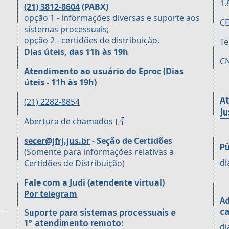
1.
(21) 3812-8604
(PABX)
opção 1 - informações diversas e suporte aos
CE
sistemas processuais;
opção 2 - certidões de distribuição.
Te
Dias úteis, das 11h às 19h
CN
Atendimento ao usuário do Eproc
(Dias
úteis - 11h às 19h)
A
(21) 2282-8854
Ju
Abertura de chamados
secer@jfrj.jus.br
- Seção de Certidões
Pú
(Somente para informações relativas a
di
Certidões de Distribuição)
Fale com a Judi (atendente virtual)
Por telegram
Ad
ca
Suporte para sistemas processuais e
1° atendimento remoto:
di