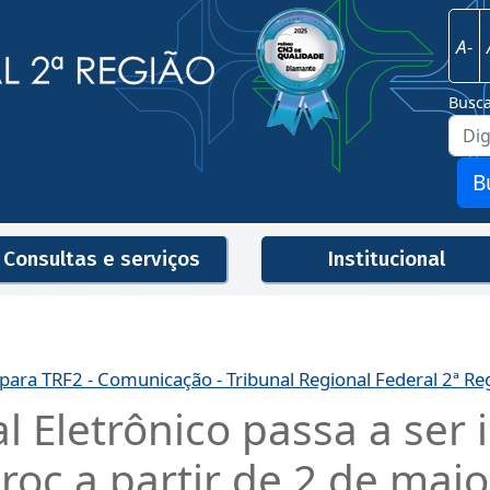
Imagem
Justiça Federal - 2ª Região
A-
Busc
B
Consultas e serviços
Institucional
Men
 para TRF2 - Comunicação - Tribunal Regional Federal 2ª Re
al Eletrônico passa a ser
roc a partir de 2 de maio