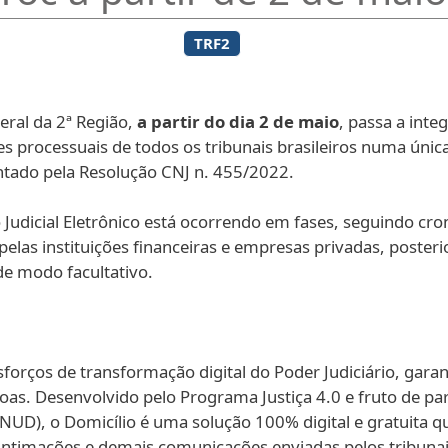
TRF2
eral da 2ª Região,
a partir do dia 2 de maio
, passa a integ
s processuais de todos os tribunais brasileiros numa única
ntado pela Resolução CNJ n. 455/2022.
Judicial Eletrônico está ocorrendo em fases, seguindo cr
pelas instituições financeiras e empresas privadas, poster
 de modo facultativo.
sforços de transformação digital do Poder Judiciário, gar
essoas. Desenvolvido pelo Programa Justiça 4.0 e fruto de p
), o Domicílio é uma solução 100% digital e gratuita que b
ntimações e demais comunicações enviadas pelos tribunais