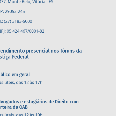
877, Monte Belo, Vitória - ES
P: 29053-245
l.: (27) 3183-5000
PJ: 05.424.467/0001-82
tendimento presencial nos fóruns da
stiça Federal
blico em geral
as úteis, das 12 às 17h
vogados e estagiários de Direito com
rteira da OAB
as úteis, das 12 às 19h