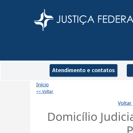
Pular para o conteúdo principal
Navegação principal
Atendimento e contatos
Início
<< Voltar
Voltar
Domicílio Judici
P