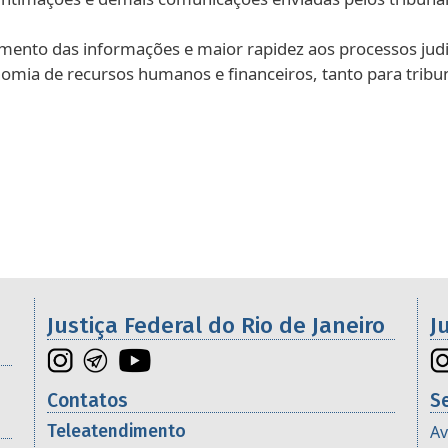
nto das informações e maior rapidez aos processos judicia
ia de recursos humanos e financeiros, tanto para tribun
Galeria de imagens
os da 2ª Região
Justiça Federal do Rio de Janeiro
J
Contatos
S
Teleatendimento
Av