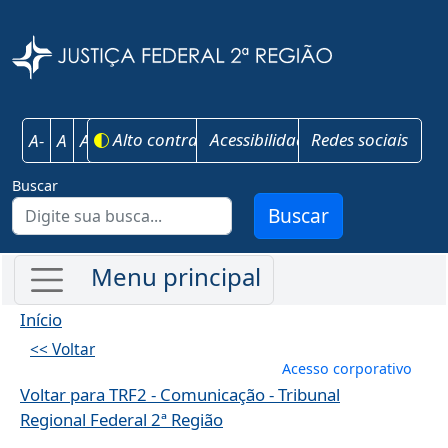
Pular para o conteúdo principal
Justiça Federal 
Alto contraste
Acessibilidade
Redes sociais
A-
A
A+
Buscar
Buscar
Início
<< Voltar
Menu de conta
Acesso corporativo
Voltar para TRF2 - Comunicação - Tribunal
Regional Federal 2ª Região