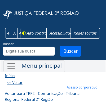
Pular para o conteúdo principal
Justiça Federal 
Alto contraste
Acessibilidade
Redes sociais
A-
A
A+
Buscar
Buscar
Início
<< Voltar
Menu de conta
Acesso corporativo
Voltar para TRF2 - Comunicação - Tribunal
Regional Federal 2ª Região