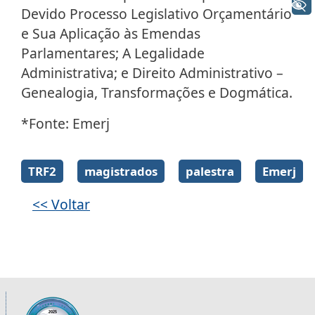
+ Acessibilidade
Devido Processo Legislativo Orçamentário
e Sua Aplicação às Emendas
Parlamentares; A Legalidade
Administrativa; e Direito Administrativo –
Genealogia, Transformações e Dogmática.
*Fonte: Emerj
Galeria de imagens
TRF2
magistrados
palestra
Emerj
<< Voltar
Informações úteis sobre os órgãos da 2ª R
Imagem