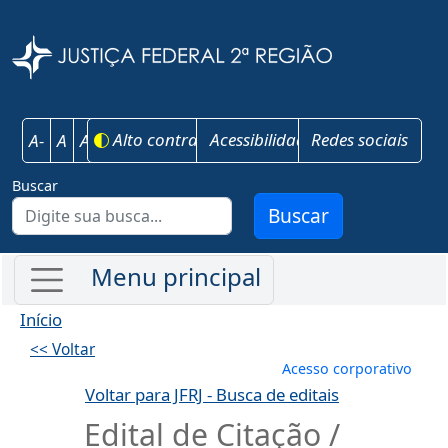
Pular para o conteúdo principal
Justiça Federal 
Alto contraste
Acessibilidade
Redes sociais
A-
A
A+
Buscar
Buscar
Início
<< Voltar
Menu de conta
Acesso corporativo
Voltar para JFRJ - Busca de editais
Edital de Citação /