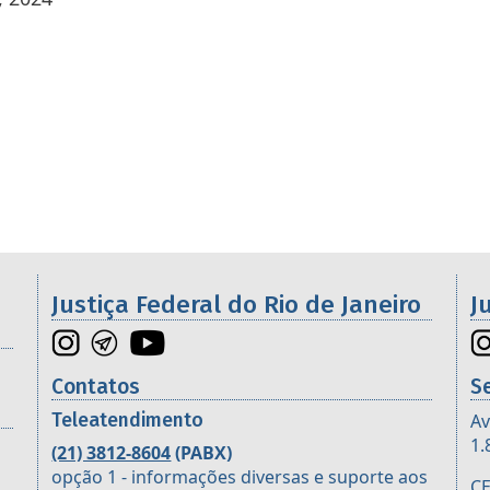
os da 2ª Região
Justiça Federal do Rio de Janeiro
J
Contatos
S
Teleatendimento
Av
1.
(21) 3812-8604
(PABX)
opção 1 - informações diversas e suporte aos
CE