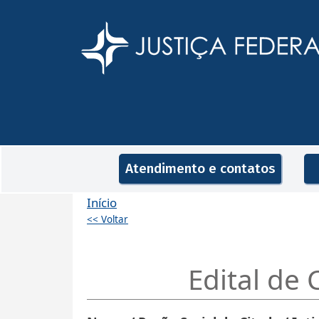
Pular para o conteúdo principal
Navegação principal
Atendimento e contatos
Início
<< Voltar
Edital de