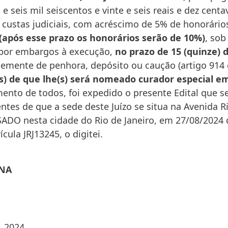
 seis mil seiscentos e vinte e seis reais e dez centa
s custas judiciais, com acréscimo de 5% de honorários
s (após esse prazo os honorários serão de 10%)
, sob
opor embargos à execução,
no prazo de 15 (quinze) d
temente de penhora, depósito ou caução (artigo 91
s) de que lhe(s) será nomeado curador especial em c
nto de todos, foi expedido o presente Edital que se
ntes de que a sede deste Juízo se situa na Avenida Rio
SSADO nesta cidade do Rio de Janeiro, em 27/08/2024
la JRJ13245, o digitei.
ENA
, 2024