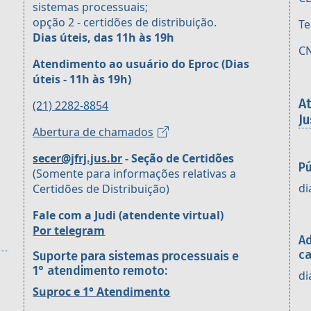
sistemas processuais;
opção 2 - certidões de distribuição.
Te
Dias úteis, das 11h às 19h
CN
Atendimento ao usuário do Eproc
(Dias
úteis - 11h às 19h)
A
(21) 2282-8854
Ju
Abertura de chamados
secer@jfrj.jus.br
- Seção de Certidões
Pú
(Somente para informações relativas a
di
Certidões de Distribuição)
Fale com a Judi (atendente virtual)
Por telegram
Ad
ca
Suporte para sistemas processuais e
1° atendimento remoto:
di
Suproc e 1° Atendimento