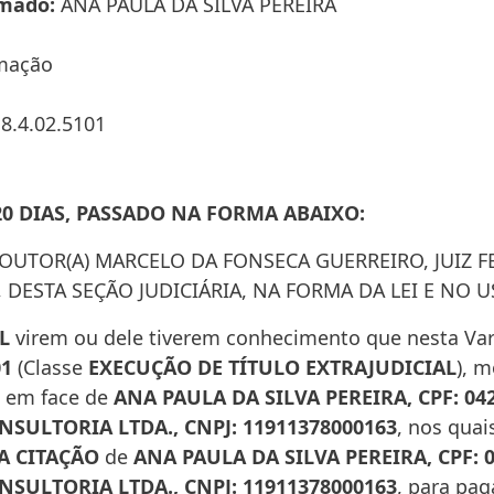
imado
ANA PAULA DA SILVA PEREIRA
imação
8.4.02.5101
20 DIAS, PASSADO NA FORMA ABAIXO:
DOUTOR(A) MARCELO DA FONSECA GUERREIRO, JUIZ 
, DESTA SEÇÃO JUDICIÁRIA, NA FORMA DA LEI E NO 
L
virem ou dele tiverem conhecimento que nesta Var
01
(Classe
EXECUÇÃO DE TÍTULO EXTRAJUDICIAL
), 
em face de
ANA PAULA DA SILVA PEREIRA, CPF: 
ONSULTORIA LTDA., CNPJ: 11911378000163
, nos quai
A CITAÇÃO
de
ANA PAULA DA SILVA PEREIRA, CPF:
ONSULTORIA LTDA., CNPJ: 11911378000163
, para pag