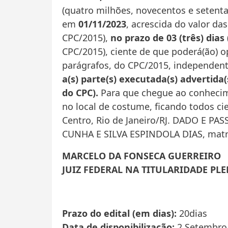
(quatro milhões, novecentos e setenta e
em
01/11/2023
, acrescida do valor da
CPC/2015),
no prazo de 03 (três) dia
CPC/2015), ciente de que poderá(ão) 
parágrafos, do CPC/2015, independen
a(s) parte(s) executada(s) advertida(
do CPC).
Para que chegue ao conhecime
no local de costume, ficando todos cie
Centro, Rio de Janeiro/RJ. DADO E PA
CUNHA E SILVA ESPINDOLA DIAS, matrícu
MARCELO DA FONSECA GUERREIRO
JUIZ FEDERAL NA TITULARIDADE PL
Prazo do edital (em dias)
20dias
Data de disponibilização
2 Setembro