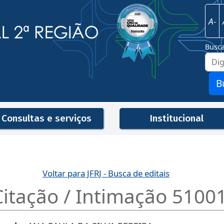
Imagem
Justiça Federal - 2ª Região
A-
Busc
B
Consultas e serviços
Institucional
Men
Voltar para JFRJ - Busca de editais
 Citação / Intimação 510