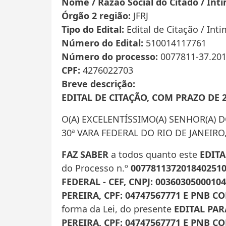
Nome / Razão Social do Citado / Int
Órgão 2 região
JFRJ
Tipo do Edital
Edital de Citação / Int
Número do Edital
510014117761
Número do processo
0077811-37.201
CPF
4276022703
Breve descrição
EDITAL DE CITAÇÃO, COM PRAZO DE 
O(A) EXCELENTÍSSIMO(A) SENHOR(A) 
30ª VARA FEDERAL DO RIO DE JANEIRO
FAZ SABER
a todos quanto este
EDITA
do Processo n.º
007781137201840251
FEDERAL - CEF, CNPJ: 00360305000104
PEREIRA, CPF: 04747567771 E PNB C
forma da Lei, do presente
EDITAL PAR
PEREIRA, CPF: 04747567771 E PNB C