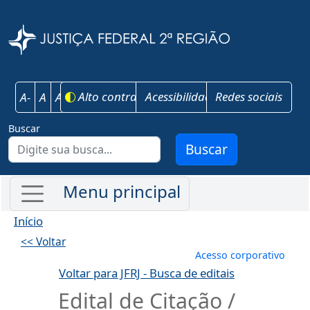
Pular para o conteúdo principal
Justiça Federal 
Alto contraste
Acessibilidade
Redes sociais
A-
A
A+
Buscar
Buscar
Início
<< Voltar
Menu de conta
Acesso corporativo
Voltar para JFRJ - Busca de editais
Edital de Citação /