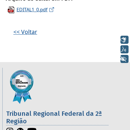
EDITAL1_0.pdf
<< Voltar
Libras
Voz
+ Acessibilidade
Informações úteis sobre os órgãos da 2ª R
Imagem
Tribunal Regional Federal da 2ª
Região