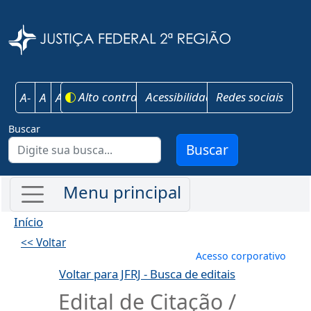
Pular para o conteúdo principal
Justiça Federal 
Alto contraste
Acessibilidade
Redes sociais
A-
A
A+
Buscar
Buscar
Início
<< Voltar
Menu de conta
Acesso corporativo
Voltar para JFRJ - Busca de editais
Edital de Citação /