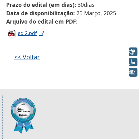
Prazo do edital (em dias)
30dias
Data de disponibilização
25 Março, 2025
Arquivo do edital em PDF
ed 2.pdf
Libras
<< Voltar
Voz
+ Acessibilidade
Informações úteis sobre os órgãos da 2ª R
Imagem