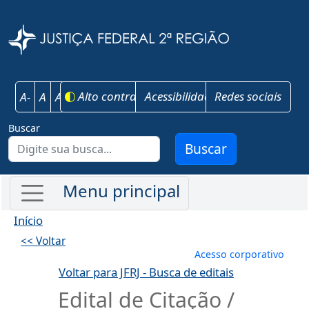
Pular para o conteúdo principal
Justiça Federal 
Alto contraste
Acessibilidade
Redes sociais
A-
A
A+
Buscar
Buscar
Início
<< Voltar
Menu de conta
Acesso corporativo
Voltar para JFRJ - Busca de editais
Edital de Citação /