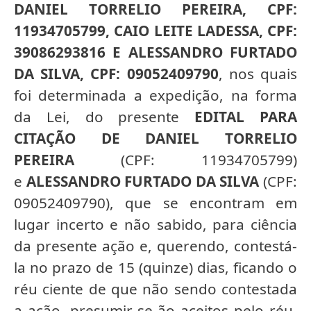
DANIEL TORRELIO PEREIRA, CPF:
11934705799, CAIO LEITE LADESSA, CPF:
39086293816 E ALESSANDRO FURTADO
DA SILVA, CPF: 09052409790
, nos quais
foi determinada a expedição, na forma
da Lei, do presente
EDITAL PARA
CITAÇÃO DE DANIEL TORRELIO
PEREIRA
(CPF: 11934705799)
e
ALESSANDRO FURTADO DA SILVA
(CPF:
09052409790), que se encontram em
lugar incerto e não sabido, para ciência
da presente ação e, querendo, contestá-
la no prazo de 15 (quinze) dias, ficando o
réu ciente de que não sendo contestada
a ação, presumir-se-ão aceitos pelo réu,