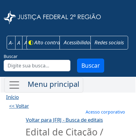
Pular para o conteúdo principal
Justiça Federal 
Alto contraste
Acessibilidade
Redes sociais
A-
A
A+
Buscar
Buscar
Início
<< Voltar
Menu de conta
Acesso corporativo
Voltar para JFRJ - Busca de editais
Edital de Citação /