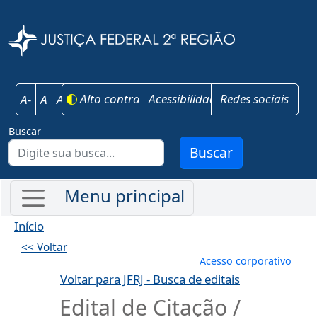
Pular para o conteúdo principal
Justiça Federal 
Alto contraste
Acessibilidade
Redes sociais
A-
A
A+
Buscar
Buscar
Início
<< Voltar
Menu de conta
Acesso corporativo
Voltar para JFRJ - Busca de editais
Edital de Citação /