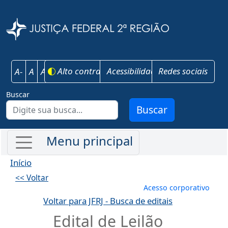
Pular para o conteúdo principal
Justiça Federal 
Alto contraste
Acessibilidade
Redes sociais
A-
A
A+
Buscar
Buscar
Início
<< Voltar
Menu de conta
Acesso corporativo
Voltar para JFRJ - Busca de editais
Edital de Leilão