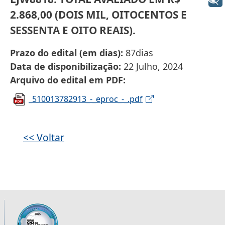
+ Acessibilidade
2.868,00 (DOIS MIL, OITOCENTOS E
SESSENTA E OITO REAIS).
Prazo do edital (em dias)
87dias
Data de disponibilização
22 Julho, 2024
Arquivo do edital em PDF
_510013782913_-_eproc_-_.pdf
<< Voltar
Informações úteis sobre os órgãos da 2ª R
Imagem