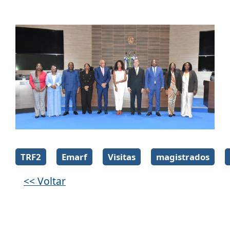
Galeria de imagens
TRF2
Emarf
Visitas
magistrados
<< Voltar