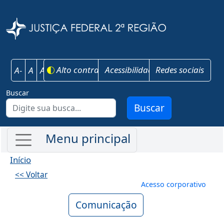
Pular para o conteúdo principal
Justiça Federal 
Alto contraste
Acessibilidade
Redes sociais
A-
A
A+
Buscar
Buscar
Início
<< Voltar
Menu de conta
Acesso corporativo
Comunicação