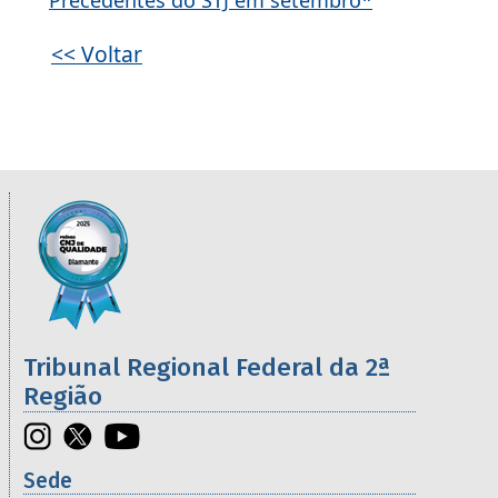
Precedentes do STJ em setembro*
<< Voltar
Informações úteis sobre os órgãos da 2ª R
Imagem
Tribunal Regional Federal da 2ª
Região
Sede