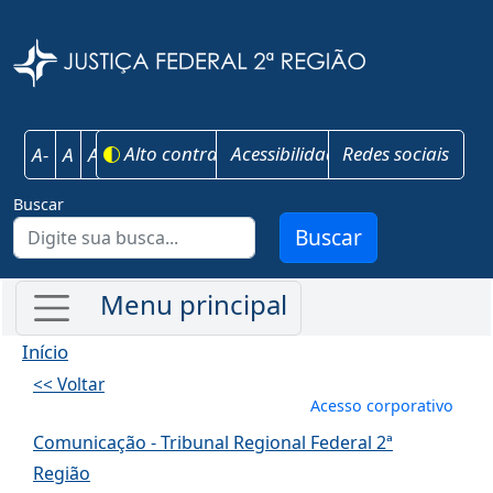
Pular para o conteúdo principal
Justiça Federal 
Alto contraste
Acessibilidade
Redes sociais
A-
A
A+
Buscar
Buscar
Início
<< Voltar
Menu de conta
Acesso corporativo
Comunicação - Tribunal Regional Federal 2ª
Região