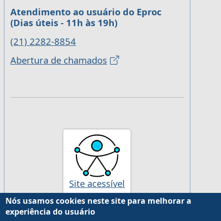
Atendimento ao usuário do Eproc
(Dias úteis - 11h às 19h)
(21) 2282-8854
Abertura de chamados
Site acessível
Nós usamos cookies neste site para melhorar a
experiência do usuário
Desenvolvido pela Justiça Federal da 2ª Região, com
Drupal