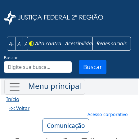
Pular para o conteúdo principal
Justiça Federal 
Alto contraste
Acessibilidade
Redes sociais
A-
A
A+
Buscar
Buscar
Início
<< Voltar
Menu de conta
Acesso corporativo
Comunicação