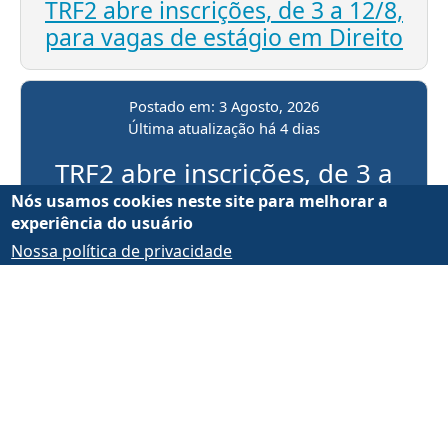
TRF2 abre inscrições, de 3 a 12/8,
para vagas de estágio em Direito
Postado em:
3 Agosto, 2026
Última atualização
há 4 dias
TRF2 abre inscrições, de 3 a
12/8, para vagas de estágio
Nós usamos cookies neste site para melhorar a
experiência do usuário
em Direito
Nossa política de privacidade
Entendi, fechar
Postado em:
3 Agosto, 2026
Última atualização
há 4 dias
5ª Turma Especializada
informa que a sessão do
dia 5/8 será realizada no