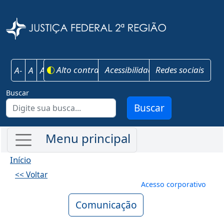
Pular para o conteúdo principal
Justiça Federal 
Alto contraste
Acessibilidade
Redes sociais
A-
A
A+
Buscar
Buscar
Início
<< Voltar
Menu de conta
Acesso corporativo
Comunicação