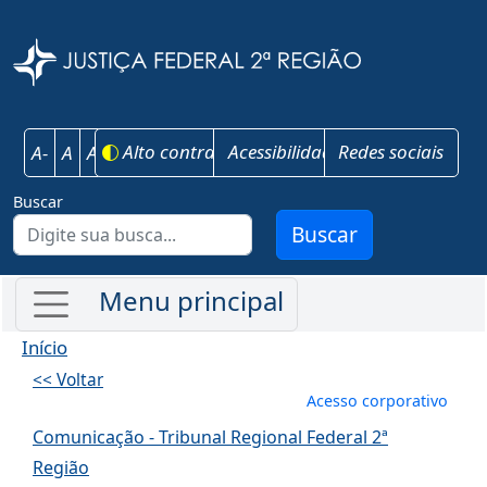
Pular para o conteúdo principal
Justiça Federal 
Alto contraste
Acessibilidade
Redes sociais
A-
A
A+
Buscar
Buscar
Início
<< Voltar
Menu de conta
Acesso corporativo
Comunicação - Tribunal Regional Federal 2ª
Região