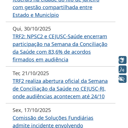
com gestão compartilhada entre
Estado e Município
Qui, 30/10/2025
TRF2: NPSC2 e CEJUSC-Saúde encerram
participação na Semana da Conciliação
da Saúde com 83,6% de acordos
firmados em audiência
Libras
Voz
Ter, 21/10/2025
+ Acessibilidade
TRF2 realiza abertura oficial da Semana
de Conciliação da Saúde no CEJUSC-RJ,
onde audiências acontecem até 24/10
Sex, 17/10/2025
Comissão de Soluções Fundiárias
admite incidente envolvendo