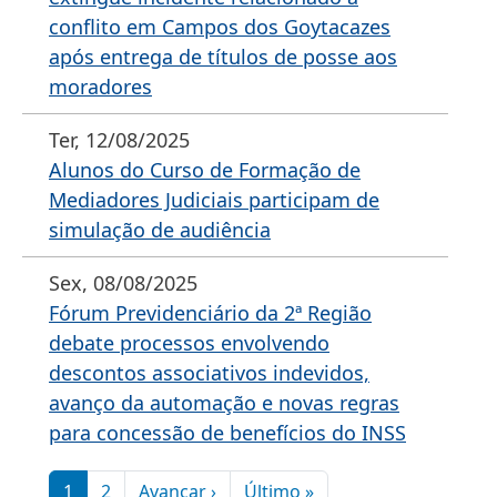
conflito em Campos dos Goytacazes
após entrega de títulos de posse aos
moradores
Ter, 12/08/2025
Alunos do Curso de Formação de
Mediadores Judiciais participam de
simulação de audiência
Sex, 08/08/2025
Fórum Previdenciário da 2ª Região
debate processos envolvendo
descontos associativos indevidos,
avanço da automação e novas regras
para concessão de benefícios do INSS
Paginação
Próxima página
Última página
1
2
Avançar ›
Último »