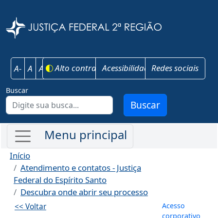
Pular para o conteúdo principal
Justiça Federal 
Alto contraste
Acessibilidade
Redes sociais
A-
A
A+
Buscar
Buscar
Início
Atendimento e contatos - Justiça
Federal do Espírito Santo
Descubra onde abrir seu processo
Menu de co
Acesso
<< Voltar
corporativo