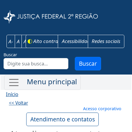
Pular para o conteúdo principal
Justiça Federal 
Alto contraste
Acessibilidade
Redes sociais
A-
A
A+
Buscar
Buscar
Início
<< Voltar
Menu de conta
Acesso corporativo
Atendimento e contatos