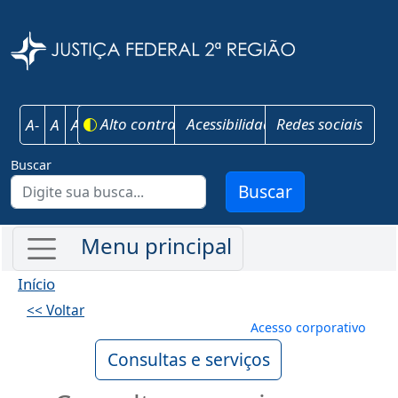
Pular para o conteúdo principal
Justiça Federal 
Alto contraste
Acessibilidade
Redes sociais
A-
A
A+
Buscar
Buscar
Início
<< Voltar
Menu de conta
Acesso corporativo
Consultas e serviços