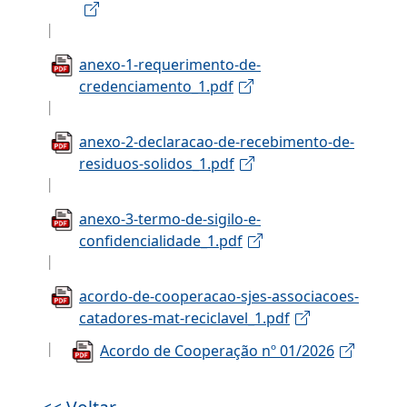
anexo-1-requerimento-de-
credenciamento_1.pdf
anexo-2-declaracao-de-recebimento-de-
residuos-solidos_1.pdf
anexo-3-termo-de-sigilo-e-
confidencialidade_1.pdf
acordo-de-cooperacao-sjes-associacoes-
catadores-mat-reciclavel_1.pdf
Acordo de Cooperação nº 01/2026