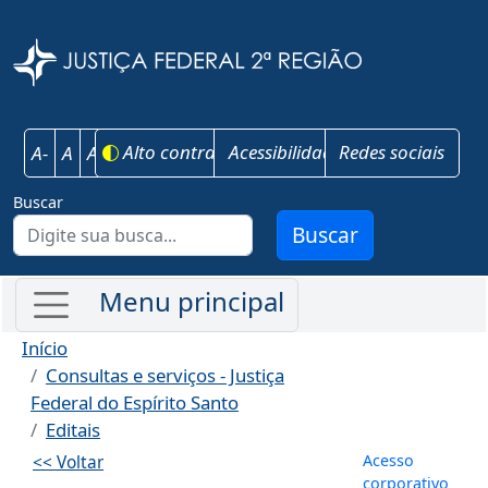
Pular para o conteúdo principal
Justiça Federal 
Alto contraste
Acessibilidade
Redes sociais
A-
A
A+
Buscar
Buscar
Início
Consultas e serviços - Justiça
Federal do Espírito Santo
Editais
Menu de co
Acesso
<< Voltar
corporativo