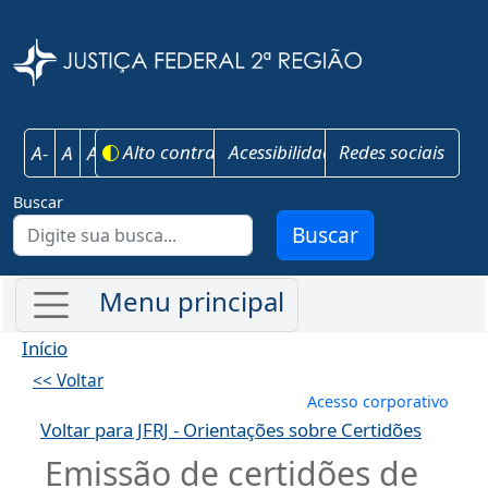
Pular para o conteúdo principal
Justiça Federal 
Alto contraste
Acessibilidade
Redes sociais
A-
A
A+
Buscar
Buscar
Início
<< Voltar
Menu de conta
Acesso corporativo
Voltar para JFRJ - Orientações sobre Certidões
Emissão de certidões de