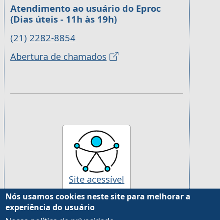
Atendimento ao usuário do Eproc
(Dias úteis - 11h às 19h)
(21) 2282-8854
Abertura de chamados
Site acessível
Nós usamos cookies neste site para melhorar a
experiência do usuário
Desenvolvido pela Justiça Federal da 2ª Região, com
Drupal