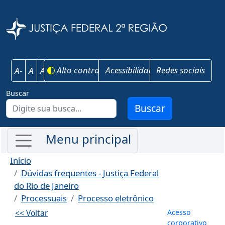
Pular para o conteúdo principal
Justiça Federal 
Alto contraste
Acessibilidade
Redes sociais
A-
A
A+
Buscar
Buscar
Início
Dúvidas frequentes - Justiça Federal
do Rio de Janeiro
Processuais
Processo eletrônico
Menu de co
Acesso
<< Voltar
corporativo