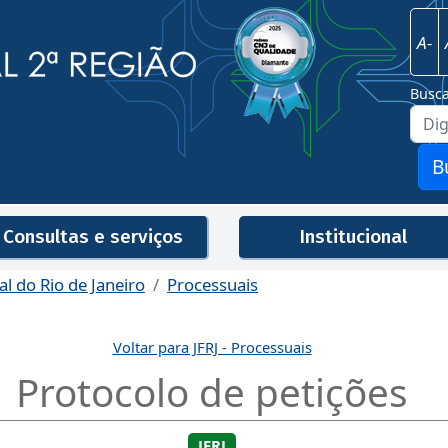
Imagem
Justiça Federal - 2ª Região
A-
Busc
B
Consultas e serviços
Institucional
al do Rio de Janeiro
Processuais
Men
Voltar para JFRJ - Processuais
Protocolo de petições
JFRJ