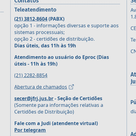
Contatos
S
Teleatendimento
Av
1.
(21) 3812-8604
(PABX)
opção 1 - informações diversas e suporte aos
CE
sistemas processuais;
opção 2 - certidões de distribuição.
Te
Dias úteis, das 11h às 19h
CN
Atendimento ao usuário do Eproc
(Dias
úteis - 11h às 19h)
A
(21) 2282-8854
Ju
Abertura de chamados
secer@jfrj.jus.br
- Seção de Certidões
Pú
(Somente para informações relativas a
di
Certidões de Distribuição)
Fale com a Judi (atendente virtual)
Por telegram
Ad