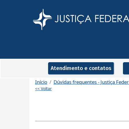
Pular para o conteúdo principal
Navegação principal
Atendimento e contatos
Início
Dúvidas frequentes - Justiça Feder
<< Voltar