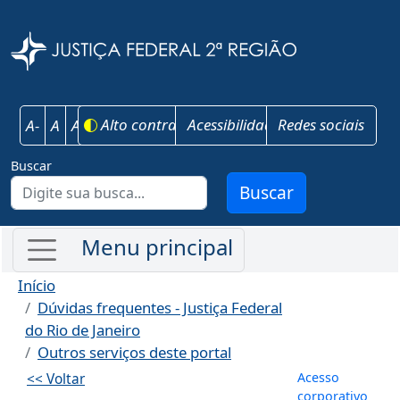
Pular para o conteúdo principal
Justiça Federal 
Alto contraste
Acessibilidade
Redes sociais
A-
A
A+
Buscar
Buscar
Início
Dúvidas frequentes - Justiça Federal
do Rio de Janeiro
Outros serviços deste portal
Menu de co
Acesso
<< Voltar
corporativo