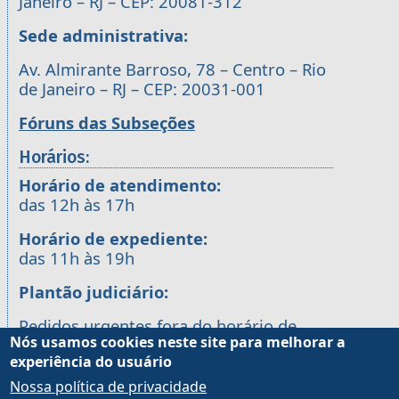
Janeiro – RJ – CEP: 20081-312
Sede administrativa:
Av. Almirante Barroso, 78 – Centro – Rio
de Janeiro – RJ – CEP: 20031-001
Fóruns das Subseções
Horários:
Horário de atendimento:
das 12h às 17h
Horário de expediente:
das 11h às 19h
Plantão judiciário:
Pedidos urgentes fora do horário de
Nós usamos cookies neste site para melhorar a
expediente (inclusive feriados e finais de
experiência do usuário
semana)
Nossa política de privacidade
Juízos de plantão