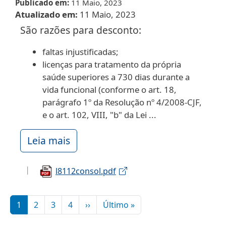
Publicado em
11 Maio, 2023
Atualizado em
11 Maio, 2023
São razões para desconto:
faltas injustificadas;
licenças para tratamento da própria
saúde superiores a 730 dias durante a
vida funcional (conforme o art. 18,
parágrafo 1º da Resolução nº 4/2008-CJF,
e o art. 102, VIII, "b" da Lei ...
Leia mais
l8112consol.pdf
Paginação
Próxima página
Última página
1
2
3
4
››
Último »