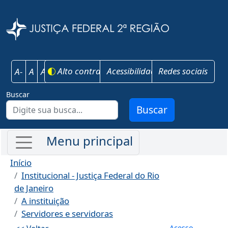
Pular para o conteúdo principal
Justiça Federal 
Alto contraste
Acessibilidade
Redes sociais
A-
A
A+
Buscar
Buscar
Início
Institucional - Justiça Federal do Rio
de Janeiro
A instituição
Servidores e servidoras
Menu de co
Acesso