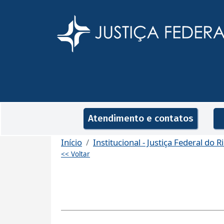
Pular para o conteúdo principal
Navegação principal
Atendimento e contatos
Início
Institucional - Justiça Federal do R
<< Voltar