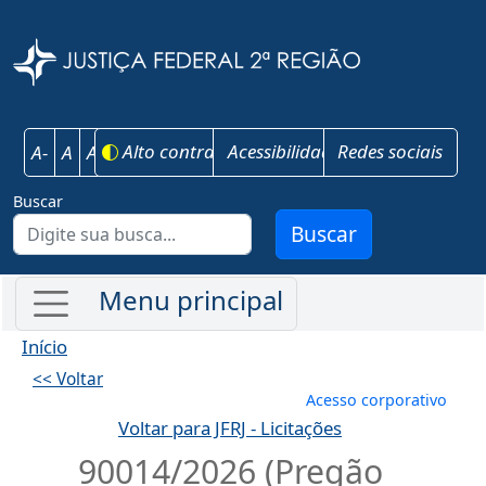
Pular para o conteúdo principal
Justiça Federal 
Alto contraste
Acessibilidade
Redes sociais
A-
A
A+
Buscar
Buscar
Início
<< Voltar
Menu de conta
Acesso corporativo
Voltar para JFRJ - Licitações
90014/2026 (Pregão