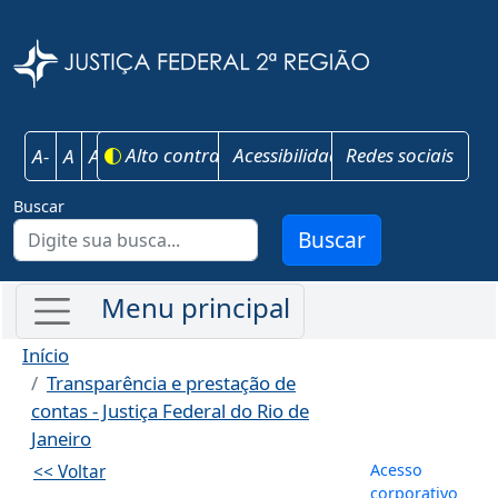
Pular para o conteúdo principal
Justiça Federal 
Alto contraste
Acessibilidade
Redes sociais
A-
A
A+
Buscar
Buscar
Início
Transparência e prestação de
contas - Justiça Federal do Rio de
Janeiro
Menu de co
Acesso
<< Voltar
corporativo