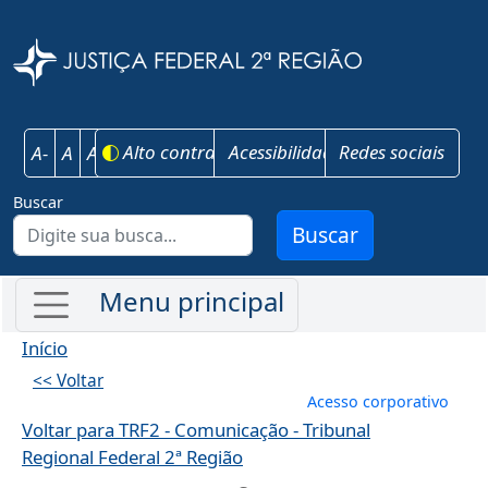
Pular para o conteúdo principal
Justiça Federal 
Alto contraste
Acessibilidade
Redes sociais
A-
A
A+
Buscar
Buscar
Início
<< Voltar
Menu de conta
Acesso corporativo
Voltar para TRF2 - Comunicação - Tribunal
Regional Federal 2ª Região