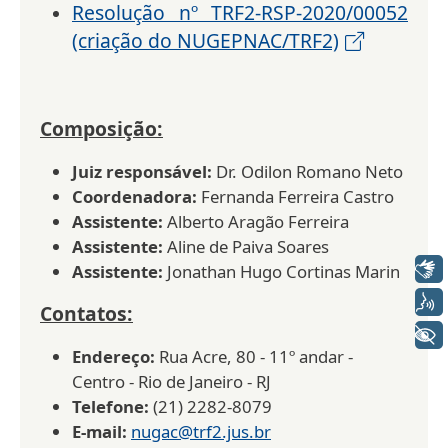
Resolução nº TRF2-RSP-2020/00052
(criação do NUGEPNAC/TRF2)
Composição:
Juiz responsável:
Dr. Odilon Romano Neto​
Coordenadora:
Fernanda Ferreira Castro
Assistente:
Alberto Aragão Ferreira
Assistente:
Aline de Paiva Soares
Libras
Assistente:
Jonathan Hugo Cortinas Marin
Voz
Contatos:
+ Acessibilidade
Endereço:
Rua Acre, 80 - 11º andar -
Centro - Rio de Janeiro - RJ
Telefone:
(21) 2282-8079
E-mail:
nugac@trf2.jus.br