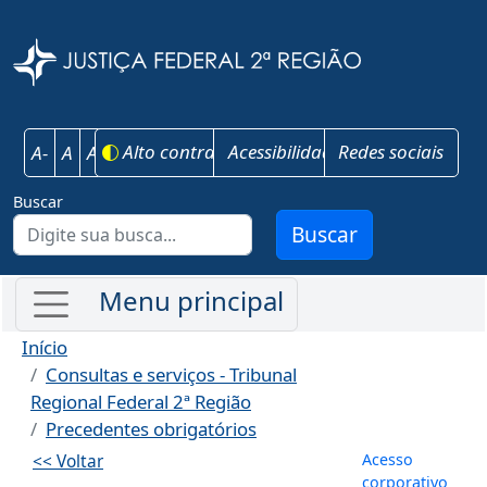
Pular para o conteúdo principal
Justiça Federal 
Alto contraste
Acessibilidade
Redes sociais
A-
A
A+
Buscar
Buscar
Início
Consultas e serviços - Tribunal
Regional Federal 2ª Região
Precedentes obrigatórios
Menu de co
Acesso
<< Voltar
corporativo