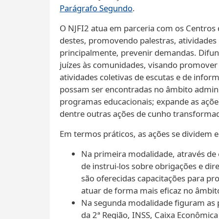
Parágrafo Segundo
.
O NJFI2 atua em parceria com os Centros d
destes, promovendo palestras, atividades 
principalmente, prevenir demandas. Difund
juízes às comunidades, visando promover m
atividades coletivas de escutas e de info
possam ser encontradas no âmbito administr
programas educacionais; expande as ações
dentre outras ações de cunho transformad
Em termos práticos, as ações se dividem e
Na primeira modalidade, através de 
de instrui-los sobre obrigações e di
são oferecidas capacitações para pro
atuar de forma mais eficaz no âmbito
Na segunda modalidade figuram as p
da 2ª Região, INSS, Caixa Econômica F