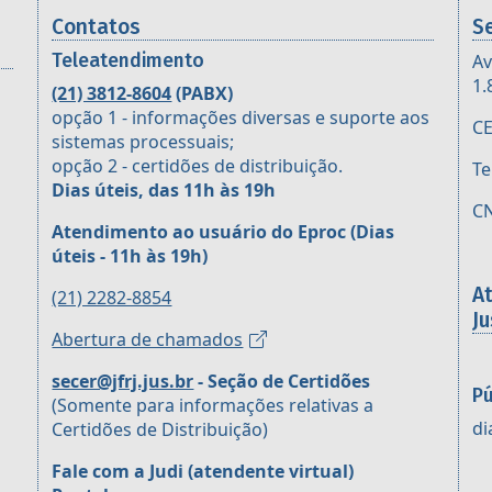
Contatos
S
Teleatendimento
Av
1.
(21) 3812-8604
(PABX)
opção 1 - informações diversas e suporte aos
CE
sistemas processuais;
opção 2 - certidões de distribuição.
Te
Dias úteis, das 11h às 19h
CN
Atendimento ao usuário do Eproc
(Dias
úteis - 11h às 19h)
A
(21) 2282-8854
Ju
Abertura de chamados
secer@jfrj.jus.br
- Seção de Certidões
Pú
(Somente para informações relativas a
di
Certidões de Distribuição)
Fale com a Judi (atendente virtual)