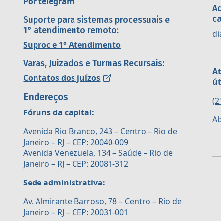
Por telegram
Ad
ca
Suporte para sistemas processuais e
1° atendimento remoto:
di
Suproc e 1° Atendimento
Varas, Juizados e Turmas Recursais:
At
Contatos dos juízos
út
Endereços
(2
Fóruns da capital:
Ab
Avenida Rio Branco, 243 – Centro – Rio de
Janeiro – RJ – CEP: 20040-009
Avenida Venezuela, 134 – Saúde – Rio de
Janeiro – RJ – CEP: 20081-312
Sede administrativa:
Av. Almirante Barroso, 78 – Centro – Rio de
Janeiro – RJ – CEP: 20031-001