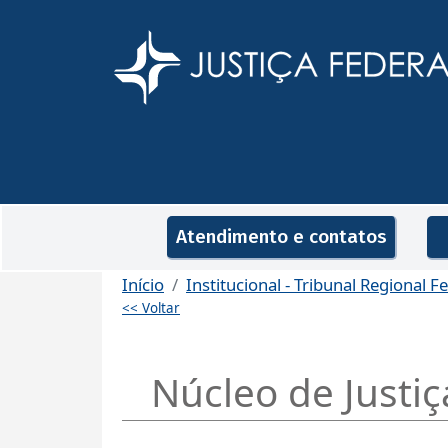
Pular para o conteúdo principal
Navegação principal
Atendimento e contatos
Início
Institucional - Tribunal Regional F
<< Voltar
Núcleo de Justiç