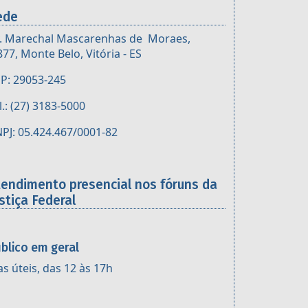
ede
. Marechal Mascarenhas de Moraes,
877, Monte Belo, Vitória - ES
P: 29053-245
l.: (27) 3183-5000
PJ: 05.424.467/0001-82
tendimento presencial nos fóruns da
stiça Federal
blico em geral
as úteis, das 12 às 17h