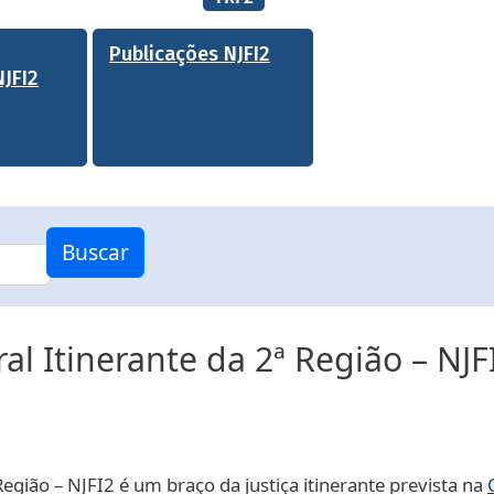
Publicações NJFI2
JFI2
Buscar
al Itinerante da 2ª Região – NJF
Região – NJFI2 é um braço da justiça itinerante prevista na