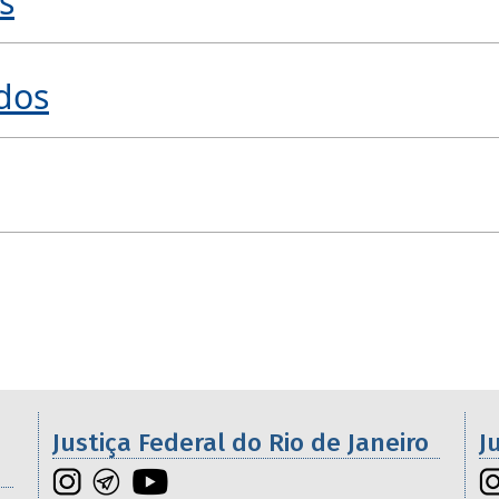
s
dos
os da 2ª Região
Justiça Federal do Rio de Janeiro
J