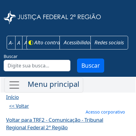
Pular para o conteúdo principal
Justiça Federal 
Alto contraste
Acessibilidade
Redes sociais
A-
A
A+
Buscar
Buscar
Início
<< Voltar
Menu de conta
Acesso corporativo
Voltar para TRF2 - Comunicação - Tribunal
Regional Federal 2ª Região