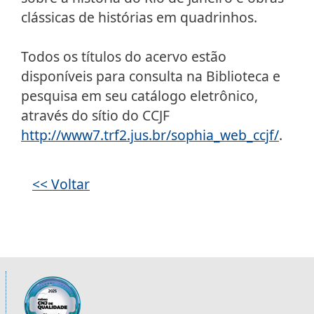
clássicas de histórias em quadrinhos.
Todos os títulos do acervo estão
disponíveis para consulta na Biblioteca e
pesquisa em seu catálogo eletrônico,
através do sítio do CCJF
http://www7.trf2.jus.br/sophia_web_ccjf/
.
Galeria de imagens
<< Voltar
Informações úteis sobre os órgãos da 2ª R
Imagem