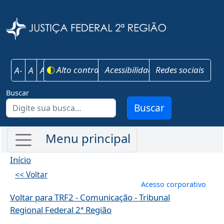
Pular para o conteúdo principal
Justiça Federal 
Alto contraste
Acessibilidade
Redes sociais
A-
A
A+
Buscar
Buscar
Início
<< Voltar
Menu de conta
Acesso corporativo
Voltar para TRF2 - Comunicação - Tribunal
Regional Federal 2ª Região