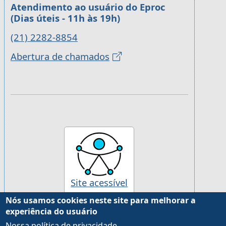
Atendimento ao usuário do Eproc
(Dias úteis - 11h às 19h)
(21) 2282-8854
Abertura de chamados
Site acessível
Nós usamos cookies neste site para melhorar a
experiência do usuário
Desenvolvido pela Justiça Federal da 2ª Região, com
Drupal
Nossa política de privacidade