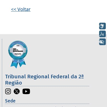
Galeria de imagens
<< Voltar
Libras
Voz
Informações úteis sobre os órgãos da 2ª R
+ Acessibilidade
Imagem
Tribunal Regional Federal da 2ª
Região
Sede