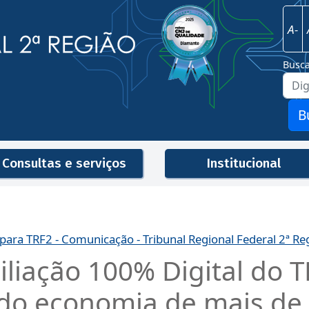
Imagem
Justiça Federal - 2ª Região
A-
Busc
B
Consultas e serviços
Institucional
Men
 para TRF2 - Comunicação - Tribunal Regional Federal 2ª Re
iliação 100% Digital do
do economia de mais de 