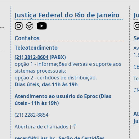
os da 2ª Região
Justiça Federal do Rio de Janeiro
J
Contatos
S
Teleatendimento
Av
1.
(21) 3812-8604
(PABX)
opção 1 - informações diversas e suporte aos
CE
sistemas processuais;
opção 2 - certidões de distribuição.
Te
Dias úteis, das 11h às 19h
CN
Atendimento ao usuário do Eproc
(Dias
úteis - 11h às 19h)
A
(21) 2282-8854
Ju
Abertura de chamados
secer@jfrj.jus.br
- Seção de Certidões