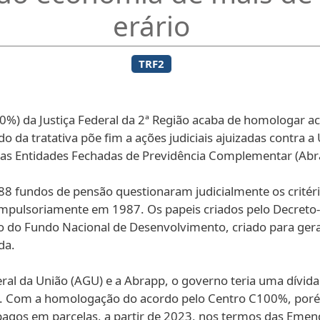
erário
TRF2
00%) da Justiça Federal da 2ª Região acaba de homologar 
do da tratativa põe fim a ações judiciais ajuizadas contra 
 das Entidades Fechadas de Previdência Complementar (Abr
88 fundos de pensão questionaram judicialmente os critéri
mpulsoriamente em 1987. Os papeis criados pelo Decreto-L
o do Fundo Nacional de Desenvolvimento, criado para gera
da.
al da União (AGU) e a Abrapp, o governo teria uma dívida j
. Com a homologação do acordo pelo Centro C100%, poré
pagos em parcelas, a partir de 2023, nos termos das Emen