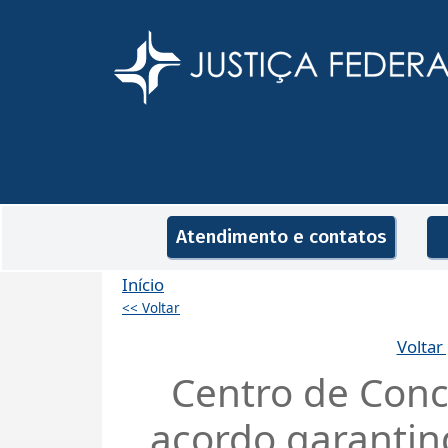
Pular para o conteúdo principal
Navegação principal
Atendimento e contatos
Início
<< Voltar
Voltar
Centro de Conc
acordo garantin