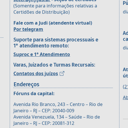
Pú
(Somente para informações relativas a
di
Certidões de Distribuição)
Fale com a Judi (atendente virtual)
Por telegram
Ad
ca
Suporte para sistemas processuais e
1° atendimento remoto:
di
Suproc e 1° Atendimento
Varas, Juizados e Turmas Recursais:
At
Contatos dos juízos
út
Endereços
(2
Fóruns da capital:
Ab
Avenida Rio Branco, 243 – Centro – Rio de
Janeiro – RJ – CEP: 20040-009
Avenida Venezuela, 134 – Saúde – Rio de
Janeiro – RJ – CEP: 20081-312