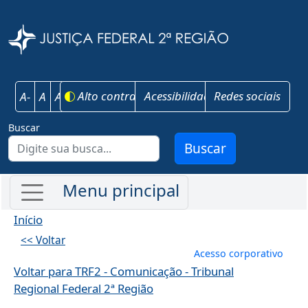
Pular para o conteúdo principal
Justiça Federal 
Alto contraste
Acessibilidade
Redes sociais
A-
A
A+
Buscar
Buscar
Início
<< Voltar
Menu de conta
Acesso corporativo
Voltar para TRF2 - Comunicação - Tribunal
Regional Federal 2ª Região