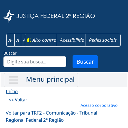
Pular para o conteúdo principal
Justiça Federal 
Alto contraste
Acessibilidade
Redes sociais
A-
A
A+
Buscar
Buscar
Início
<< Voltar
Menu de conta
Acesso corporativo
Voltar para TRF2 - Comunicação - Tribunal
Regional Federal 2ª Região