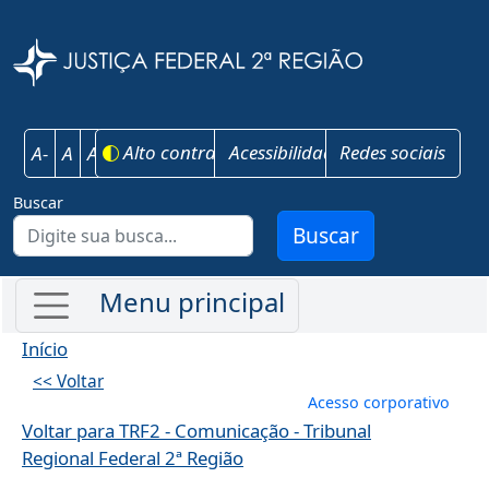
Pular para o conteúdo principal
Justiça Federal 
Alto contraste
Acessibilidade
Redes sociais
A-
A
A+
Buscar
Buscar
Início
<< Voltar
Menu de conta
Acesso corporativo
Voltar para TRF2 - Comunicação - Tribunal
Regional Federal 2ª Região