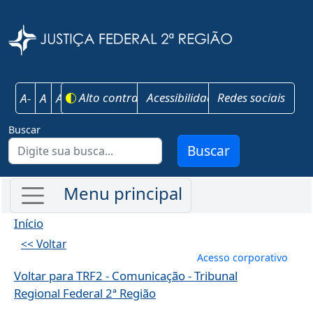
Pular para o conteúdo principal
Justiça Federal 
Alto contraste
Acessibilidade
Redes sociais
A-
A
A+
Buscar
Buscar
Início
<< Voltar
Menu de conta
Acesso corporativo
Voltar para TRF2 - Comunicação - Tribunal
Regional Federal 2ª Região