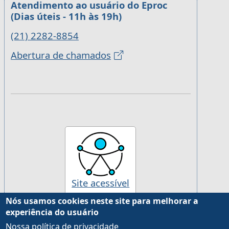
Atendimento ao usuário do Eproc
(Dias úteis - 11h às 19h)
(21) 2282-8854
Abertura de chamados
Site acessível
Nós usamos cookies neste site para melhorar a
experiência do usuário
Desenvolvido pela Justiça Federal da 2ª Região, com
Drupal
Nossa política de privacidade