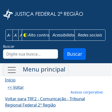
Pular para o conteúdo principal
Justiça Federal 
Alto contraste
Acessibilidade
Redes sociais
A-
A
A+
Buscar
Buscar
Início
<< Voltar
Menu de conta
Acesso corporativo
Voltar para TRF2 - Comunicação - Tribunal
Regional Federal 2ª Região