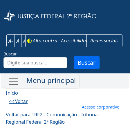
Pular para o conteúdo principal
Justiça Federal 
Alto contraste
Acessibilidade
Redes sociais
A-
A
A+
Buscar
Buscar
Início
<< Voltar
Menu de conta
Acesso corporativo
Voltar para TRF2 - Comunicação - Tribunal
Regional Federal 2ª Região