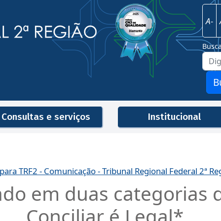
Imagem
Justiça Federal - 2ª Região
A-
Busc
B
Consultas e serviços
Institucional
Men
 para TRF2 - Comunicação - Tribunal Regional Federal 2ª Re
do em duas categorias d
Conciliar é Legal*