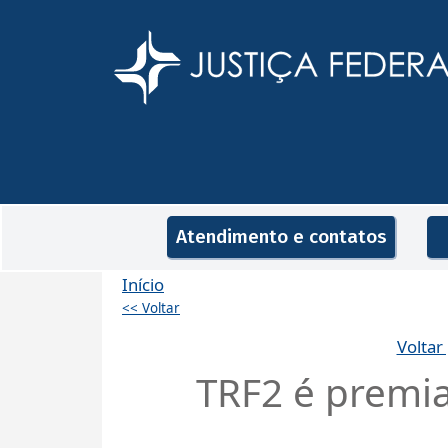
Pular para o conteúdo principal
Navegação principal
Atendimento e contatos
Início
<< Voltar
Voltar
TRF2 é premia