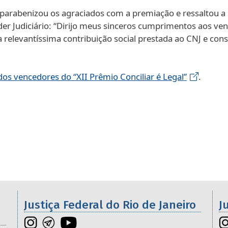
 parabenizou os agraciados com a premiação e ressaltou a
der Judiciário: “Dirijo meus sinceros cumprimentos aos 
relevantíssima contribuição social prestada ao CNJ e con
s vencedores do “XII Prêmio Conciliar é Legal”
.
Galeria de imagens
os da 2ª Região
Justiça Federal do Rio de Janeiro
J