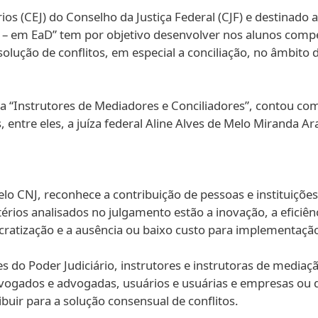
os (CEJ) do Conselho da Justiça Federal (CJF) e destinado a
ca – em EaD” tem por objetivo desenvolver nos alunos co
ção de conflitos, em especial a conciliação, no âmbito da 
a “Instrutores de Mediadores e Conciliadores”, contou co
entre eles, a juíza federal Aline Alves de Melo Miranda Ara
lo CNJ, reconhece a contribuição de pessoas e instituições
térios analisados no julgamento estão a inovação, a eficiênc
rocratização e a ausência ou baixo custo para implementação
do Poder Judiciário, instrutores e instrutoras de mediação 
dvogados e advogadas, usuários e usuárias e empresas ou 
uir para a solução consensual de conflitos.