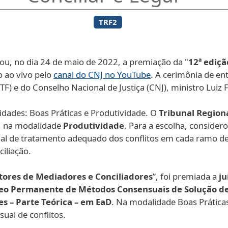
TRF2
zou, no dia 24 de maio de 2022, a premiação da "
12ª ediçã
o ao vivo pelo
canal do CNJ no YouTube
. A cerimônia de en
F) e do Conselho Nacional de Justiça (CNJ), ministro Luiz 
idades: Boas Práticas e Produtividade. O
Tribunal Regiona
, na modalidade
Produtividade
. Para a escolha, conside
ional de tratamento adequado dos conflitos em cada ramo 
iliação.
tores de Mediadores e Conciliadores
”, foi premiada a
ju
eo Permanente de Métodos Consensuais de Solução de 
s – Parte Teórica – em EaD
. Na modalidade Boas Prática
al de conflitos.