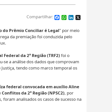
Facebook
WhatsApp
LinkedIn
X
o do Prêmio Conciliar é Legal
" por meio
trega da premiação foi conduzida pelo
Fux.
l Federal da 2ª Região (TRF2)
foi o
rou-se a análise dos dados que comprovam
de Justiça, tendo como marco temporal os
íza federal convocada em auxílio Aline
Conflitos da 2ª Região (NPSC2)
, por
s, foram analisados os casos de sucesso na