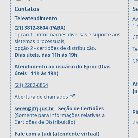
Contatos
S
Teleatendimento
Av
1.
(21) 3812-8604
(PABX)
opção 1 - informações diversas e suporte aos
CE
sistemas processuais;
opção 2 - certidões de distribuição.
Te
Dias úteis, das 11h às 19h
CN
Atendimento ao usuário do Eproc
(Dias
úteis - 11h às 19h)
A
(21) 2282-8854
Ju
Abertura de chamados
secer@jfrj.jus.br
- Seção de Certidões
Pú
(Somente para informações relativas a
di
Certidões de Distribuição)
Fale com a Judi (atendente virtual)