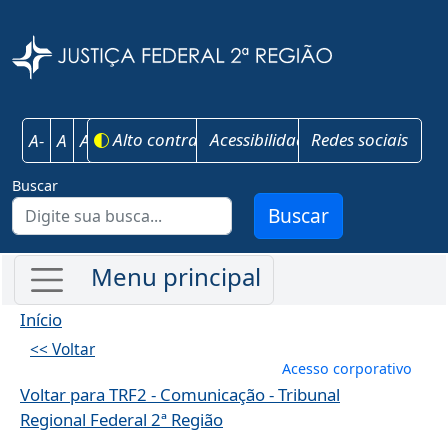
Pular para o conteúdo principal
Justiça Federal 
Alto contraste
Acessibilidade
Redes sociais
A-
A
A+
Buscar
Buscar
Início
<< Voltar
Menu de conta
Acesso corporativo
Voltar para TRF2 - Comunicação - Tribunal
Regional Federal 2ª Região