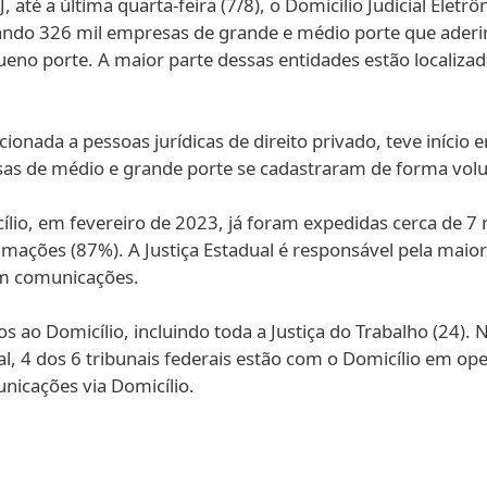
té a última quarta-feira (7/8), o Domicílio Judicial Eletrô
erando 326 mil empresas de grande e médio porte que aderi
no porte. A maior parte dessas entidades estão localizad
ecionada a pessoas jurídicas de direito privado, teve iníci
as de médio e grande porte se cadastraram de forma volu
ílio, em fevereiro de 2023, já foram expedidas cerca de 
ntimações (87%). A Justiça Estadual é responsável pela maio
iam comunicações.
s ao Domicílio, incluindo toda a Justiça do Trabalho (24). 
l, 4 dos 6 tribunais federais estão com o Domicílio em op
unicações via Domicílio.