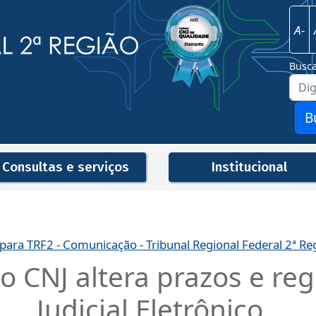
Imagem
Justiça Federal - 2ª Região
A-
Busc
B
Consultas e serviços
Institucional
Men
 para TRF2 - Comunicação - Tribunal Regional Federal 2ª Re
 CNJ altera prazos e reg
Judicial Eletrônico