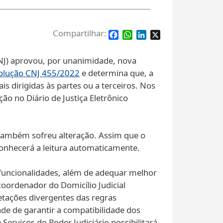
Facebook
WhatsApp
LinkedIn
X
(CNJ) aprovou, por unanimidade, nova
olução CNJ 455/2022
e determina que, a
s dirigidas às partes ou a terceiros. Nos
ção no Diário de Justiça Eletrônico
o também sofreu alteração. Assim que o
conhecerá a leitura automaticamente.
funcionalidades, além de adequar melhor
 coordenador do Domicílio Judicial
retações divergentes das regras
ade de garantir a compatibilidade dos
Serviços do Poder Judiciário possibilitará