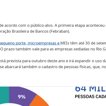
 de acordo com o público-alvo. A primeira etapa aconteceu
eração Brasileira de Bancos (Febraban).
e pequeno porte, microempresas e
MEIs têm até 30 de sete
. O prazo também vale para as empresas sediadas no Rio G
tá prevista para outubro deste ano e irá expandir o uso da
fase abarcará também o cadastro de pessoas físicas, que, no 
Galeria de imagens