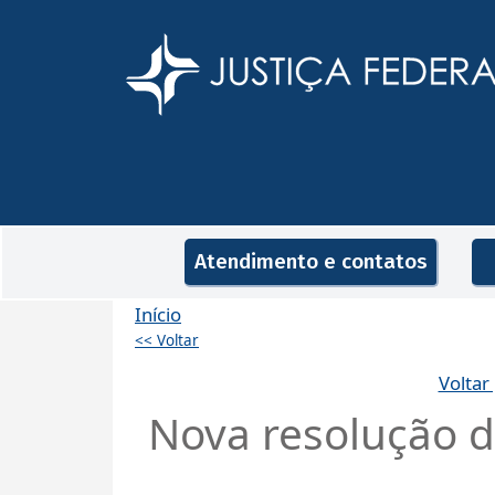
Pular para o conteúdo principal
Navegação principal
Atendimento e contatos
Início
<< Voltar
Voltar
Nova resolução do