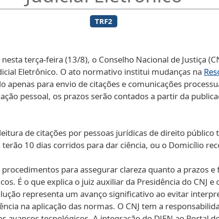
TRF2
 nesta terça-feira (13/8), o Conselho Nacional de Justiça 
icial Eletrônico. O ato normativo institui mudanças na
Res
do apenas para envio de citações e comunicações processuai
mação pessoal, os prazos serão contados a partir da publica
itura de citações por pessoas jurídicas de direito públic
terão 10 dias corridos para dar ciência, ou o Domicílio re
procedimentos para assegurar clareza quanto a prazos e 
os. É o que explica o juiz auxiliar da Presidência do CNJ e
solução representa um avanço significativo ao evitar interp
stência na aplicação das normas. O CNJ tem a responsabilid
os avanços tecnológicos. A integração do DJEN ao Portal de 