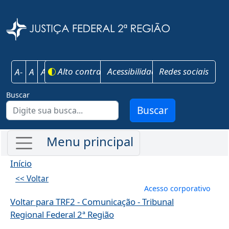
Pular para o conteúdo principal
Justiça Federal 
Alto contraste
Acessibilidade
Redes sociais
A-
A
A+
Buscar
Buscar
Início
<< Voltar
Menu de conta
Acesso corporativo
Voltar para TRF2 - Comunicação - Tribunal
Regional Federal 2ª Região