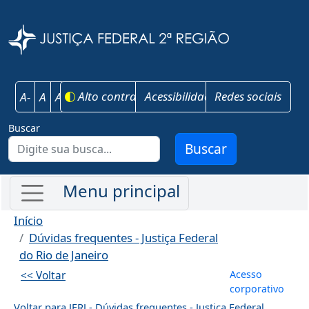
Pular para o conteúdo principal
Justiça Federal 
Alto contraste
Acessibilidade
Redes sociais
A-
A
A+
Buscar
Buscar
Início
Dúvidas frequentes - Justiça Federal
do Rio de Janeiro
Menu de co
Acesso
<< Voltar
corporativo
Voltar para JFRJ - Dúvidas frequentes - Justiça Federal