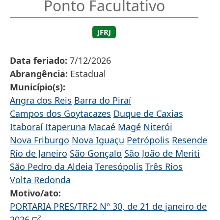
Ponto Facultativo
JFRJ
Data feriado
7/12/2026
Abrangência
Estadual
Município(s)
Angra dos Reis
Barra do Piraí
Campos dos Goytacazes
Duque de Caxias
Itaboraí
Itaperuna
Macaé
Magé
Niterói
Nova Friburgo
Nova Iguaçu
Petrópolis
Resende
Rio de Janeiro
São Gonçalo
São João de Meriti
São Pedro da Aldeia
Teresópolis
Três Rios
Volta Redonda
Motivo/ato
PORTARIA PRES/TRF2 Nº 30, de 21 de janeiro de
2026