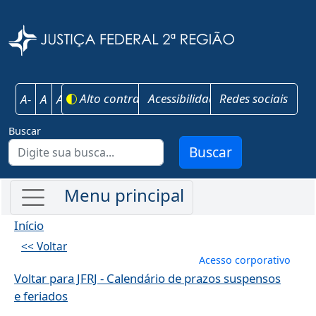
Pular para o conteúdo principal
Justiça Federal 
Alto contraste
Acessibilidade
Redes sociais
A-
A
A+
Buscar
Buscar
Início
<< Voltar
Menu de conta
Acesso corporativo
Voltar para JFRJ - Calendário de prazos suspensos
e feriados